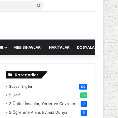
ü değiştir
Arama
yap
...
RI
MEB SINAVLARI
HARITALAR
DOSYALAR
Kategoriler
Sosyal Bilgiler
102
5.Sınıf
35
3.Ünite: İnsanlar, Yerler ve Çevreler
7
2.Öğrenme Alanı: Evimiz Dünya
6