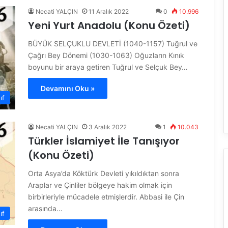
Necati YALÇIN
11 Aralık 2022
0
10.996
Yeni Yurt Anadolu (Konu Özeti)
BÜYÜK SELÇUKLU DEVLETİ (1040-1157) Tuğrul ve
Çağrı Bey Dönemi (1030-1063) Oğuzların Kınık
boyunu bir araya getiren Tuğrul ve Selçuk Bey…
Devamını Oku »
ıf
Necati YALÇIN
3 Aralık 2022
1
10.043
Türkler İslamiyet İle Tanışıyor
(Konu Özeti)
Orta Asya’da Köktürk Devleti yıkıldıktan sonra
Araplar ve Çinliler bölgeye hakim olmak için
birbirleriyle mücadele etmişlerdir. Abbasi ile Çin
arasında…
ıf