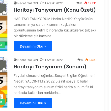
Necati YALÇIN
11 Aralık 2022
0
12.211
Haritayı Tanıyorum (Konu Özeti)
HARİTAYI TANIYORUM Harita Nedir? Yeryüzünün
tamamının ya da bir kısmının kuşbakışı
görüntüsünün belirli bir oranda küçültülerek (ölçek)
bir düzleme çizilmesine…
ıf
Devamını Oku »
Necati YALÇIN
11 Aralık 2022
0
1.490
Haritayı Tanıyorum (Sunum)
Faydalı olması dileğimle…Sosyal Bilgiler Öğretmeni
Necati YALÇIN11.12.2022 5.sınıf sosyal bilgiler
haritayı tanıyorum sunum fiziki harita sunum fiziki
haritada kullanılan renklerin…
ıf
Devamını Oku »