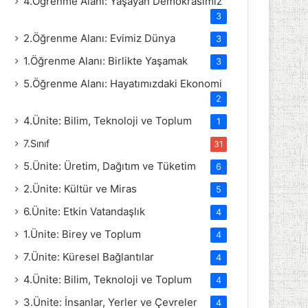
4.Öğrenme Alanı: Yaşayan Demokrasimiz
3
2.Öğrenme Alanı: Evimiz Dünya
3
1.Öğrenme Alanı: Birlikte Yaşamak
3
5.Öğrenme Alanı: Hayatımızdaki Ekonomi
2
4.Ünite: Bilim, Teknoloji ve Toplum
1
7.Sınıf
31
5.Ünite: Üretim, Dağıtım ve Tüketim
6
2.Ünite: Kültür ve Miras
5
6.Ünite: Etkin Vatandaşlık
4
1.Ünite: Birey ve Toplum
4
7.Ünite: Küresel Bağlantılar
4
4.Ünite: Bilim, Teknoloji ve Toplum
4
3.Ünite: İnsanlar, Yerler ve Çevreler
4