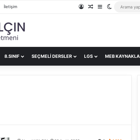
Giriş Yap
Rastgele Makale
Kenar Bölmesi
Dış görünüm
İletişim
8.SINIF
SEÇMELI DERSLER
LGS
MEB KAYNAKLA