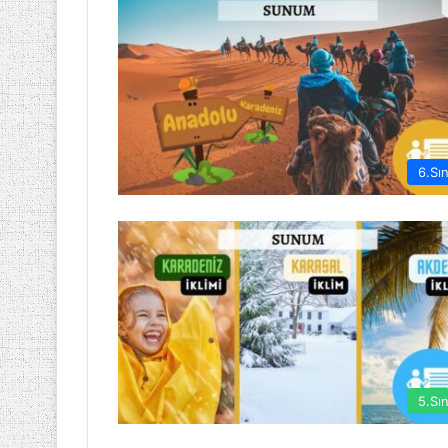
6.Sın
5.Sın