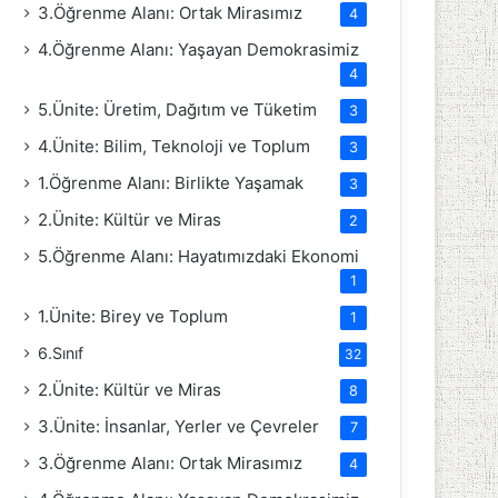
3.Öğrenme Alanı: Ortak Mirasımız
4
4.Öğrenme Alanı: Yaşayan Demokrasimiz
4
5.Ünite: Üretim, Dağıtım ve Tüketim
3
4.Ünite: Bilim, Teknoloji ve Toplum
3
1.Öğrenme Alanı: Birlikte Yaşamak
3
2.Ünite: Kültür ve Miras
2
5.Öğrenme Alanı: Hayatımızdaki Ekonomi
1
1.Ünite: Birey ve Toplum
1
6.Sınıf
32
2.Ünite: Kültür ve Miras
8
3.Ünite: İnsanlar, Yerler ve Çevreler
7
3.Öğrenme Alanı: Ortak Mirasımız
4