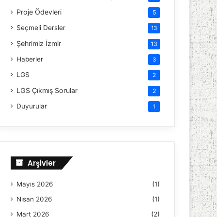
Proje Ödevleri
5
Seçmeli Dersler
13
Şehrimiz İzmir
13
Haberler
3
LGS
2
LGS Çıkmış Sorular
2
Duyurular
1
Arşivler
Mayıs 2026
(1)
Nisan 2026
(1)
Mart 2026
(2)