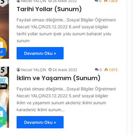
Necati YALÇIN
26 Aralık 2022
0
1.909
Tarihi Yollar (Sunum)
Faydalı olması dileğimle…Sosyal Bilgiler Öğretmeni
Necati YALÇIN25.12.2022 6.sınıf sosyal bilgiler
tarihi yollar sunum ipek yolu sunum baharat yolu
sunum
ıf
Devamını Oku »
Necati YALÇIN
24 Aralık 2022
0
1.675
İklim ve Yaşamım (Sunum)
Faydalı olması dileğimle…Sosyal Bilgiler Öğretmeni
Necati YALÇIN23.12.2022 5.sınıf sosyal bilgiler
iklim ve yaşamım sunum akdeniz iklimi sunum
karadeniz iklimi sunum…
ıf
Devamını Oku »