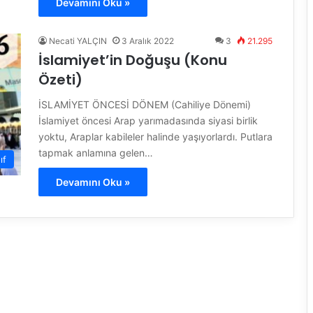
Devamını Oku »
Necati YALÇIN
3 Aralık 2022
3
21.295
İslamiyet’in Doğuşu (Konu
Özeti)
İSLAMİYET ÖNCESİ DÖNEM (Cahiliye Dönemi)
İslamiyet öncesi Arap yarımadasında siyasi birlik
yoktu, Araplar kabileler halinde yaşıyorlardı. Putlara
tapmak anlamına gelen…
ıf
Devamını Oku »