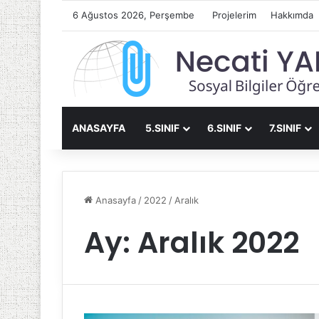
6 Ağustos 2026, Perşembe
Projelerim
Hakkımda
ANASAYFA
5.SINIF
6.SINIF
7.SINIF
Anasayfa
/
2022
/
Aralık
Ay:
Aralık 2022