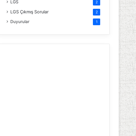
LGS
2
LGS Çıkmış Sorular
2
Duyurular
1