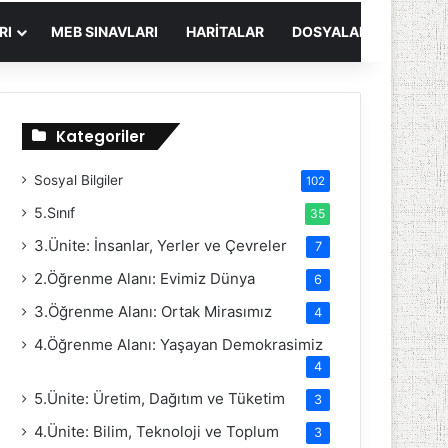
RI
MEB SINAVLARI
HARITALAR
DOSYALAR
Kategoriler
Sosyal Bilgiler
102
5.Sınıf
35
3.Ünite: İnsanlar, Yerler ve Çevreler
7
2.Öğrenme Alanı: Evimiz Dünya
6
3.Öğrenme Alanı: Ortak Mirasımız
4
4.Öğrenme Alanı: Yaşayan Demokrasimiz
4
5.Ünite: Üretim, Dağıtım ve Tüketim
3
4.Ünite: Bilim, Teknoloji ve Toplum
3