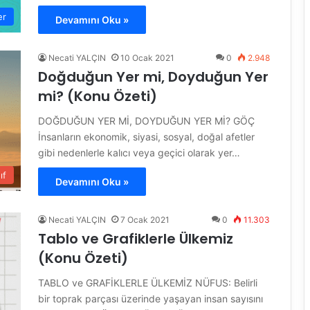
er
Devamını Oku »
Necati YALÇIN
10 Ocak 2021
0
2.948
Doğduğun Yer mi, Doyduğun Yer
mi? (Konu Özeti)
DOĞDUĞUN YER Mİ, DOYDUĞUN YER Mİ? GÖÇ
İnsanların ekonomik, siyasi, sosyal, doğal afetler
gibi nedenlerle kalıcı veya geçici olarak yer…
ıf
Devamını Oku »
Necati YALÇIN
7 Ocak 2021
0
11.303
Tablo ve Grafiklerle Ülkemiz
(Konu Özeti)
TABLO ve GRAFİKLERLE ÜLKEMİZ NÜFUS: Belirli
bir toprak parçası üzerinde yaşayan insan sayısını