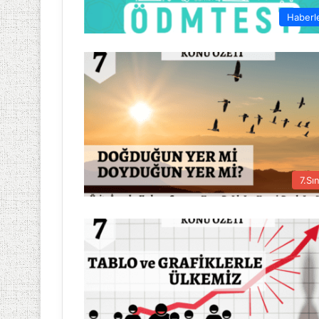
Haberl
7.Sın