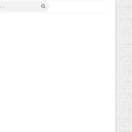
ü değiştir
Arama
yap
...