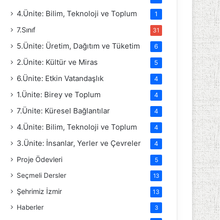
4.Ünite: Bilim, Teknoloji ve Toplum
1
7.Sınıf
31
5.Ünite: Üretim, Dağıtım ve Tüketim
6
2.Ünite: Kültür ve Miras
5
6.Ünite: Etkin Vatandaşlık
4
1.Ünite: Birey ve Toplum
4
7.Ünite: Küresel Bağlantılar
4
4.Ünite: Bilim, Teknoloji ve Toplum
4
3.Ünite: İnsanlar, Yerler ve Çevreler
4
Proje Ödevleri
5
Seçmeli Dersler
13
Şehrimiz İzmir
13
Haberler
3