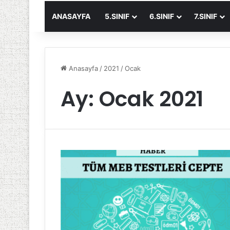
ANASAYFA
5.SINIF
6.SINIF
7.SINIF
Anasayfa
/
2021
/
Ocak
Ay:
Ocak 2021