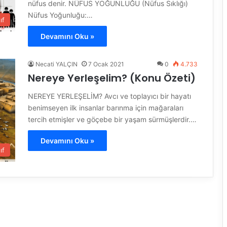
nüfus denir. NÜFUS YOĞUNLUĞU (Nüfus Sıklığı)
Nüfus Yoğunluğu:…
ıf
Devamını Oku »
Necati YALÇIN
7 Ocak 2021
0
4.733
Nereye Yerleşelim? (Konu Özeti)
NEREYE YERLEŞELİM? Avcı ve toplayıcı bir hayatı
benimseyen ilk insanlar barınma için mağaraları
tercih etmişler ve göçebe bir yaşam sürmüşlerdir.…
Devamını Oku »
ıf