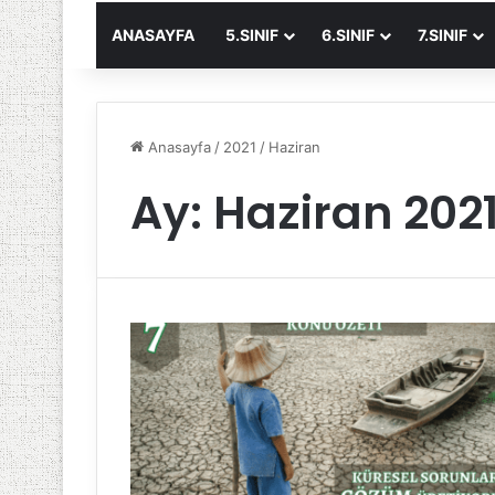
ANASAYFA
5.SINIF
6.SINIF
7.SINIF
Anasayfa
/
2021
/
Haziran
Ay:
Haziran 202