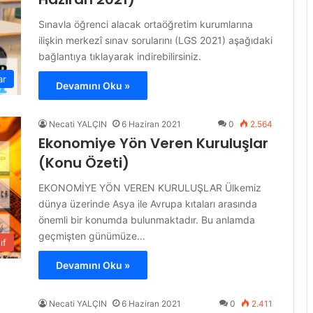
Sınavla öğrenci alacak ortaöğretim kurumlarına
ilişkin merkezî sınav sorularını (LGS 2021) aşağıdaki
bağlantıya tıklayarak indirebilirsiniz.
ar
Devamını Oku »
Necati YALÇIN
6 Haziran 2021
0
2.564
Ekonomiye Yön Veren Kuruluşlar
(Konu Özeti)
EKONOMİYE YÖN VEREN KURULUŞLAR Ülkemiz
dünya üzerinde Asya ile Avrupa kıtaları arasında
önemli bir konumda bulunmaktadır. Bu anlamda
geçmişten günümüze…
ıf
Devamını Oku »
Necati YALÇIN
6 Haziran 2021
0
2.411