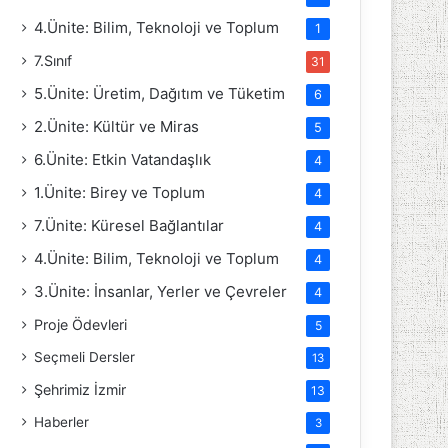
4.Ünite: Bilim, Teknoloji ve Toplum
1
7.Sınıf
31
5.Ünite: Üretim, Dağıtım ve Tüketim
6
2.Ünite: Kültür ve Miras
5
6.Ünite: Etkin Vatandaşlık
4
1.Ünite: Birey ve Toplum
4
7.Ünite: Küresel Bağlantılar
4
4.Ünite: Bilim, Teknoloji ve Toplum
4
3.Ünite: İnsanlar, Yerler ve Çevreler
4
Proje Ödevleri
5
Seçmeli Dersler
13
Şehrimiz İzmir
13
Haberler
3