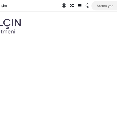
Giriş Yap
Rastgele Makale
Kenar Bölmesi
Dış görünümü 
tişim