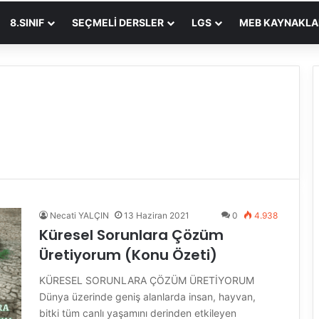
8.SINIF
SEÇMELI DERSLER
LGS
MEB KAYNAKLA
1
Necati YALÇIN
13 Haziran 2021
0
4.938
Küresel Sorunlara Çözüm
Üretiyorum (Konu Özeti)
KÜRESEL SORUNLARA ÇÖZÜM ÜRETİYORUM
Dünya üzerinde geniş alanlarda insan, hayvan,
bitki tüm canlı yaşamını derinden etkileyen