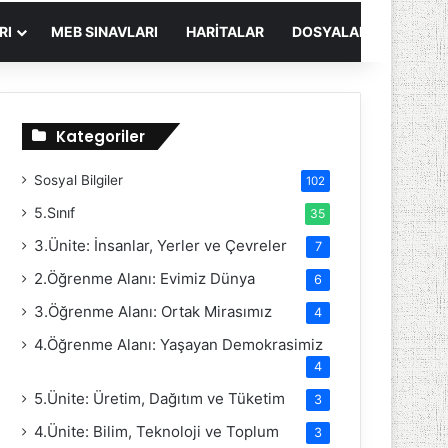
RI
MEB SINAVLARI
HARITALAR
DOSYALAR
Kategoriler
Sosyal Bilgiler
102
5.Sınıf
35
3.Ünite: İnsanlar, Yerler ve Çevreler
7
2.Öğrenme Alanı: Evimiz Dünya
6
3.Öğrenme Alanı: Ortak Mirasımız
4
4.Öğrenme Alanı: Yaşayan Demokrasimiz
4
5.Ünite: Üretim, Dağıtım ve Tüketim
3
4.Ünite: Bilim, Teknoloji ve Toplum
3