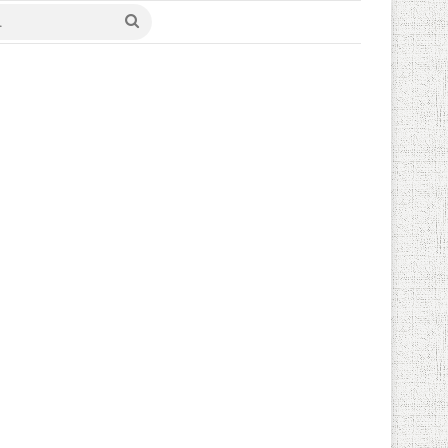
değiştir
Arama
yap
...