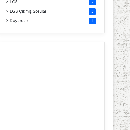
LGS
2
LGS Çıkmış Sorular
2
Duyurular
1