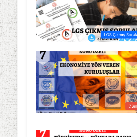
LGS Çıkmış Sorul
7.Sın