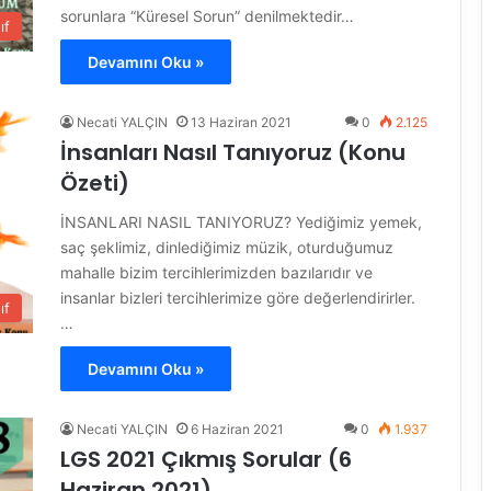
sorunlara “Küresel Sorun” denilmektedir…
ıf
Devamını Oku »
Necati YALÇIN
13 Haziran 2021
0
2.125
İnsanları Nasıl Tanıyoruz (Konu
Özeti)
İNSANLARI NASIL TANIYORUZ? Yediğimiz yemek,
saç şeklimiz, dinlediğimiz müzik, oturduğumuz
mahalle bizim tercihlerimizden bazılarıdır ve
insanlar bizleri tercihlerimize göre değerlendirirler.
ıf
…
Devamını Oku »
Necati YALÇIN
6 Haziran 2021
0
1.937
LGS 2021 Çıkmış Sorular (6
Haziran 2021)