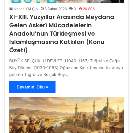
Necati YALÇIN
8 Şubat 2026
0
20.806
XI-XIII. Yüzyıllar Arasında Meydana
Gelen Askerî Mücadelelerin
Anadolu’nun Türkleşmesi ve
İslamlaşmasına Katkıları (Konu
Özeti)
BÜYÜK SELÇUKLU DEVLETİ (1040-1157) Tuğrul ve Çağrı
Bey Dönemi (1030-1063) Oğuzların Kınık boyunu bir araya
getiren Tuğrul ve Selçuk Bey…
Devamını Oku »