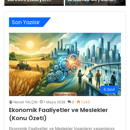
Faaliyetleri (Konu
Vatandaşlık Hak ve
Özeti)
Sorumluluklarına
Etkileri (Konu Özeti)
Son Yazılar
6.Sınıf
Necati YALÇIN
1 Mayıs 2026
0
1.243
Ekonomik Faaliyetler ve Meslekler
(Konu Özeti)
Ekonomik Faaliyetler ve Meslekler İnsanların yaşamlarını