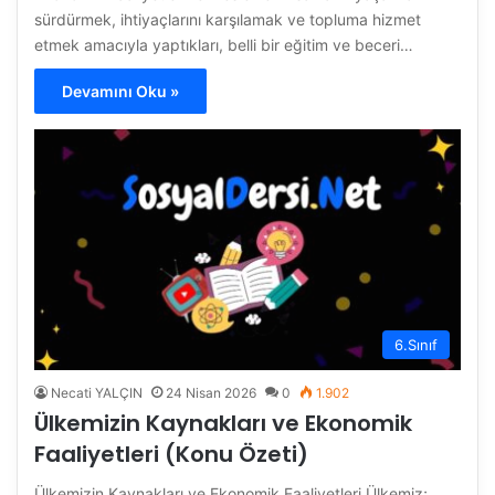
sürdürmek, ihtiyaçlarını karşılamak ve topluma hizmet
etmek amacıyla yaptıkları, belli bir eğitim ve beceri…
Devamını Oku »
6.Sınıf
Necati YALÇIN
24 Nisan 2026
0
1.902
Ülkemizin Kaynakları ve Ekonomik
Faaliyetleri (Konu Özeti)
Ülkemizin Kaynakları ve Ekonomik Faaliyetleri Ülkemiz;