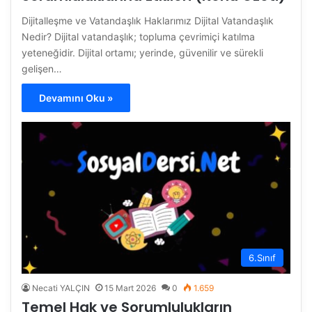
Dijitalleşme ve Vatandaşlık Haklarımız Dijital Vatandaşlık
Nedir? Dijital vatandaşlık; topluma çevrimiçi katılma
yeteneğidir. Dijital ortamı; yerinde, güvenilir ve sürekli
gelişen…
Devamını Oku »
6.Sınıf
Necati YALÇIN
15 Mart 2026
0
1.659
Temel Hak ve Sorumlulukların