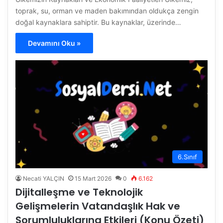
toprak, su, orman ve maden bakımından oldukça zengin
doğal kaynaklara sahiptir. Bu kaynaklar, üzerinde…
Devamını Oku »
6.Sınıf
Necati YALÇIN
15 Mart 2026
0
6.162
Dijitalleşme ve Teknolojik
Gelişmelerin Vatandaşlık Hak ve
Sorumluluklarına Etkileri (Konu Özeti)