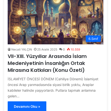
6.Sınıf
Necati YALÇIN
25 Aralık 2025
0
10.559
VII-XIII. Yüzyıllar Arasında İslam
Medeniyetinin İnsanlığın Ortak
Mirasına Katkıları (Konu Özeti)
İSLAMİYET ÖNCESİ DÖNEM (Cahiliye Dönemi) İslamiyet
öncesi Arap yarımadasında siyasi birlik yoktu, Araplar
kabileler halinde yaşıyorlardı. Putlara tapmak anlamına
gelen…
Devamını Oku »