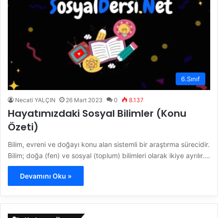
6.Sınıf
Necati YALÇIN
26 Mart 2023
0
8.137
Hayatımızdaki Sosyal Bilimler (Konu
Özeti)
Bilim, evreni ve doğayı konu alan sistemli bir araştırma sürecidir.
Bilim; doğa (fen) ve sosyal (toplum) bilimleri olarak ikiye ayrılır.…
Devamını Oku »