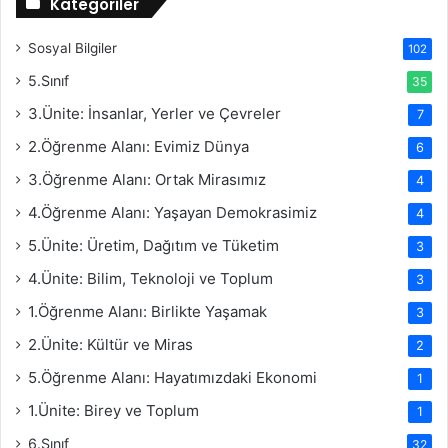
Kategoriler
Sosyal Bilgiler
102
5.Sınıf
35
3.Ünite: İnsanlar, Yerler ve Çevreler
7
2.Öğrenme Alanı: Evimiz Dünya
6
3.Öğrenme Alanı: Ortak Mirasımız
4
4.Öğrenme Alanı: Yaşayan Demokrasimiz
4
5.Ünite: Üretim, Dağıtım ve Tüketim
3
4.Ünite: Bilim, Teknoloji ve Toplum
3
1.Öğrenme Alanı: Birlikte Yaşamak
3
2.Ünite: Kültür ve Miras
2
5.Öğrenme Alanı: Hayatımızdaki Ekonomi
1
1.Ünite: Birey ve Toplum
1
6.Sınıf
32