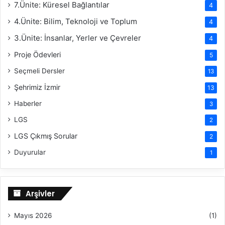
7.Ünite: Küresel Bağlantılar
4
4.Ünite: Bilim, Teknoloji ve Toplum
4
3.Ünite: İnsanlar, Yerler ve Çevreler
4
Proje Ödevleri
5
Seçmeli Dersler
13
Şehrimiz İzmir
13
Haberler
3
LGS
2
LGS Çıkmış Sorular
2
Duyurular
1
Arşivler
Mayıs 2026
(1)