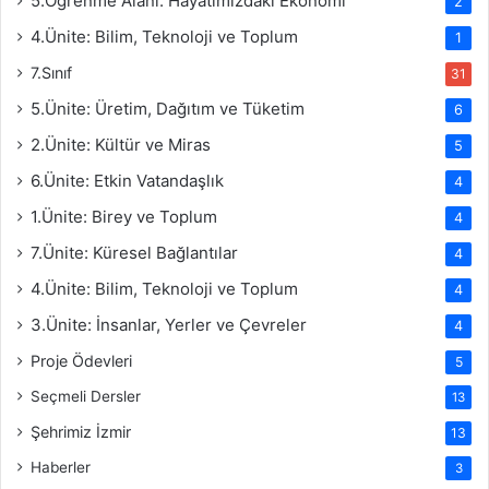
5.Öğrenme Alanı: Hayatımızdaki Ekonomi
2
4.Ünite: Bilim, Teknoloji ve Toplum
1
7.Sınıf
31
5.Ünite: Üretim, Dağıtım ve Tüketim
6
2.Ünite: Kültür ve Miras
5
6.Ünite: Etkin Vatandaşlık
4
1.Ünite: Birey ve Toplum
4
7.Ünite: Küresel Bağlantılar
4
4.Ünite: Bilim, Teknoloji ve Toplum
4
3.Ünite: İnsanlar, Yerler ve Çevreler
4
Proje Ödevleri
5
Seçmeli Dersler
13
Şehrimiz İzmir
13
Haberler
3