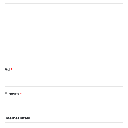
Y
o
r
u
m
*
Ad
*
E-posta
*
İnternet sitesi