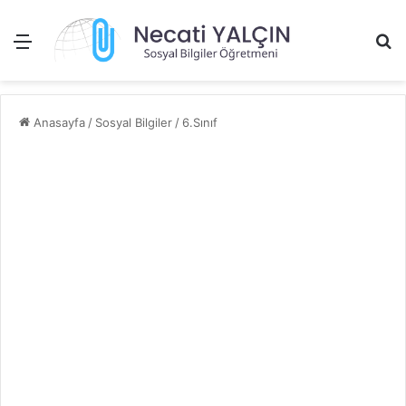
Menü
Ar
Anasayfa
/
Sosyal Bilgiler
/
6.Sınıf