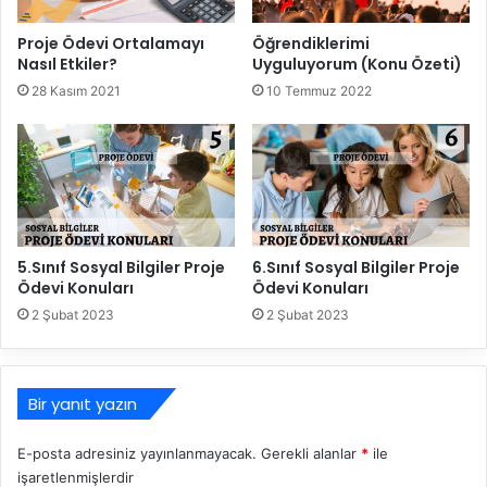
Proje Ödevi Ortalamayı
Öğrendiklerimi
Nasıl Etkiler?
Uyguluyorum (Konu Özeti)
28 Kasım 2021
10 Temmuz 2022
5.Sınıf Sosyal Bilgiler Proje
6.Sınıf Sosyal Bilgiler Proje
Ödevi Konuları
Ödevi Konuları
2 Şubat 2023
2 Şubat 2023
Bir yanıt yazın
E-posta adresiniz yayınlanmayacak.
Gerekli alanlar
*
ile
işaretlenmişlerdir