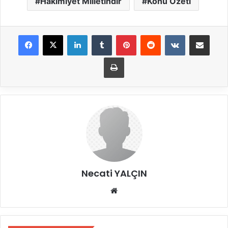
Hakimiyet Milletindir
Konu Özeti
LinkedIn
Tumblr
Pinterest
Reddit
VKontakte
E-Posta ile payla
Yazdır
Necati YALÇIN
Web
sitesi