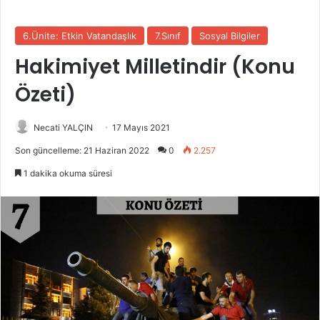
6.Ünite: Etkin Vatandaşlık
7.Sınıf
Sosyal Bilgiler
Hakimiyet Milletindir (Konu
Özeti)
Necati YALÇIN
17 Mayıs 2021
Son güncelleme: 21 Haziran 2022
0
2.257
1 dakika okuma süresi