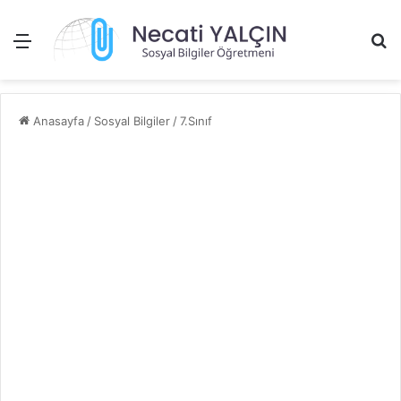
Menü
Ar
Anasayfa
/
Sosyal Bilgiler
/
7.Sınıf