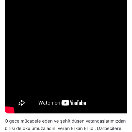
O gece mücadele eden ve şehit düşen vatandaşlarımızdan
birisi de okulumuza adını veren Erkan Er idi. Darbecilere