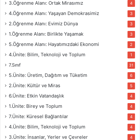
3.Öğrenme Alanı: Ortak Mirasımız
4
4.Öğrenme Alanı: Yaşayan Demokrasimiz
3
2.Öğrenme Alanı: Evimiz Dünya
3
1.Öğrenme Alanı: Birlikte Yaşamak
3
5.Öğrenme Alanı: Hayatımızdaki Ekonomi
2
4.Ünite: Bilim, Teknoloji ve Toplum
1
7.Sınıf
31
5.Ünite: Üretim, Dağıtım ve Tüketim
6
2.Ünite: Kültür ve Miras
5
6.Ünite: Etkin Vatandaşlık
4
1.Ünite: Birey ve Toplum
4
7.Ünite: Küresel Bağlantılar
4
4.Ünite: Bilim, Teknoloji ve Toplum
4
3.Ünite: İnsanlar, Yerler ve Çevreler
4