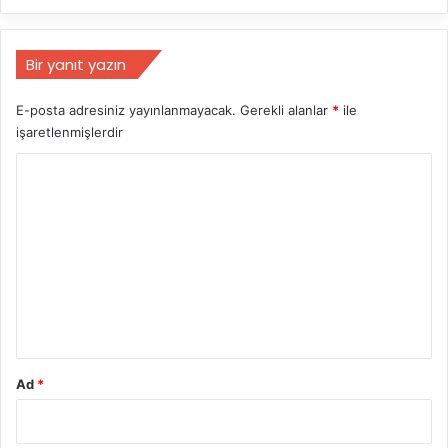
Bir yanıt yazın
E-posta adresiniz yayınlanmayacak.
Gerekli alanlar
*
ile
işaretlenmişlerdir
Y
o
r
u
m
*
Ad
*