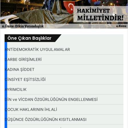
Öne Çıkan Başlıklar
ANTİDEMOKRATİK UYGULAMALAR
DARBE GİRİŞİMLERİ
KADINA ŞİDDET
CİNSİYET EŞİTSİZLİĞİ
AYRIMCILIK
DİN ve VİCDAN ÖZGÜRLÜĞÜNÜN ENGELLENMESİ
ÇOCUK HAKLARININ İHLALİ
DÜŞÜNCE ÖZGÜRLÜĞÜNÜN KISITLANMASI