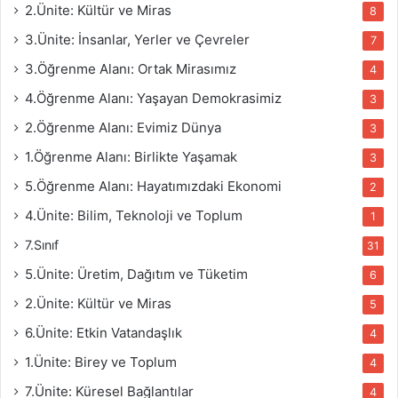
2.Ünite: Kültür ve Miras
8
3.Ünite: İnsanlar, Yerler ve Çevreler
7
3.Öğrenme Alanı: Ortak Mirasımız
4
4.Öğrenme Alanı: Yaşayan Demokrasimiz
3
2.Öğrenme Alanı: Evimiz Dünya
3
1.Öğrenme Alanı: Birlikte Yaşamak
3
5.Öğrenme Alanı: Hayatımızdaki Ekonomi
2
4.Ünite: Bilim, Teknoloji ve Toplum
1
7.Sınıf
31
5.Ünite: Üretim, Dağıtım ve Tüketim
6
2.Ünite: Kültür ve Miras
5
6.Ünite: Etkin Vatandaşlık
4
1.Ünite: Birey ve Toplum
4
7.Ünite: Küresel Bağlantılar
4