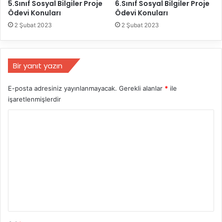
5.Sınıf Sosyal Bilgiler Proje
6.Sınıf Sosyal Bilgiler Proje
Ödevi Konuları
Ödevi Konuları
2 Şubat 2023
2 Şubat 2023
Bir yanıt yazın
E-posta adresiniz yayınlanmayacak.
Gerekli alanlar
*
ile
işaretlenmişlerdir
Y
o
r
u
m
*