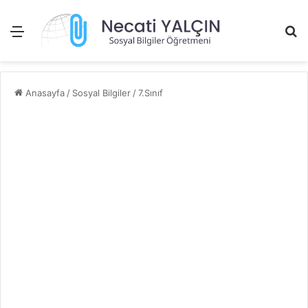
Menü
Ar
Anasayfa
/
Sosyal Bilgiler
/
7.Sınıf