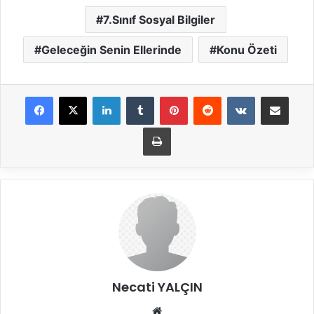
7.Sınıf Sosyal Bilgiler
Geleceğin Senin Ellerinde
Konu Özeti
LinkedIn
Tumblr
Pinterest
Reddit
VKontakte
E-Posta ile payla
Yazdır
Necati YALÇIN
Web