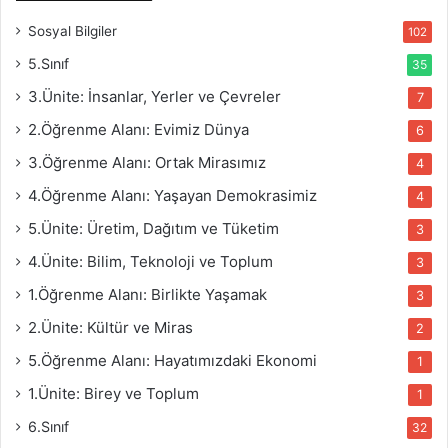
Sosyal Bilgiler
102
5.Sınıf
35
3.Ünite: İnsanlar, Yerler ve Çevreler
7
2.Öğrenme Alanı: Evimiz Dünya
6
3.Öğrenme Alanı: Ortak Mirasımız
4
4.Öğrenme Alanı: Yaşayan Demokrasimiz
4
5.Ünite: Üretim, Dağıtım ve Tüketim
3
4.Ünite: Bilim, Teknoloji ve Toplum
3
1.Öğrenme Alanı: Birlikte Yaşamak
3
2.Ünite: Kültür ve Miras
2
5.Öğrenme Alanı: Hayatımızdaki Ekonomi
1
1.Ünite: Birey ve Toplum
1
6.Sınıf
32