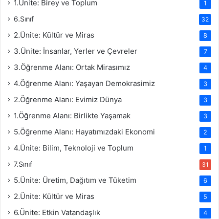
1.Ünite: Birey ve Toplum
1
6.Sınıf
32
2.Ünite: Kültür ve Miras
8
3.Ünite: İnsanlar, Yerler ve Çevreler
7
3.Öğrenme Alanı: Ortak Mirasımız
4
4.Öğrenme Alanı: Yaşayan Demokrasimiz
3
2.Öğrenme Alanı: Evimiz Dünya
3
1.Öğrenme Alanı: Birlikte Yaşamak
3
5.Öğrenme Alanı: Hayatımızdaki Ekonomi
2
4.Ünite: Bilim, Teknoloji ve Toplum
1
7.Sınıf
31
5.Ünite: Üretim, Dağıtım ve Tüketim
6
2.Ünite: Kültür ve Miras
5
6.Ünite: Etkin Vatandaşlık
4