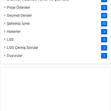
Proje Ödevleri
5
Seçmeli Dersler
13
Şehrimiz İzmir
13
Haberler
3
LGS
2
LGS Çıkmış Sorular
2
Duyurular
1