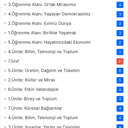
3.Öğrenme Alanı: Ortak Mirasımız
4
4.Öğrenme Alanı: Yaşayan Demokrasimiz
3
2.Öğrenme Alanı: Evimiz Dünya
3
1.Öğrenme Alanı: Birlikte Yaşamak
3
5.Öğrenme Alanı: Hayatımızdaki Ekonomi
2
4.Ünite: Bilim, Teknoloji ve Toplum
1
7.Sınıf
31
5.Ünite: Üretim, Dağıtım ve Tüketim
6
2.Ünite: Kültür ve Miras
5
6.Ünite: Etkin Vatandaşlık
4
1.Ünite: Birey ve Toplum
4
7.Ünite: Küresel Bağlantılar
4
4.Ünite: Bilim, Teknoloji ve Toplum
4
3.Ünite: İnsanlar, Yerler ve Çevreler
4