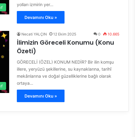
yolları izmirin yer…
ıf
Devamını Oku »
Necati YALÇIN
12 Ekim 2025
0
10.665
İlimizin Göreceli Konumu (Konu
Özeti)
GÖRECELİ (ÖZEL) KONUM NEDİR? Bir ilin komşu
illere, yeryüzü şekillerine, su kaynaklarına, tarihî
mekânlarına ve doğal güzelliklerine bağlı olarak
ortaya…
ıf
Devamını Oku »