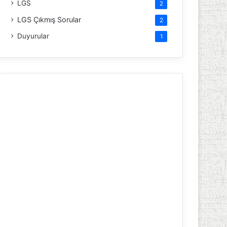
LGS
2
LGS Çıkmış Sorular
2
Duyurular
1