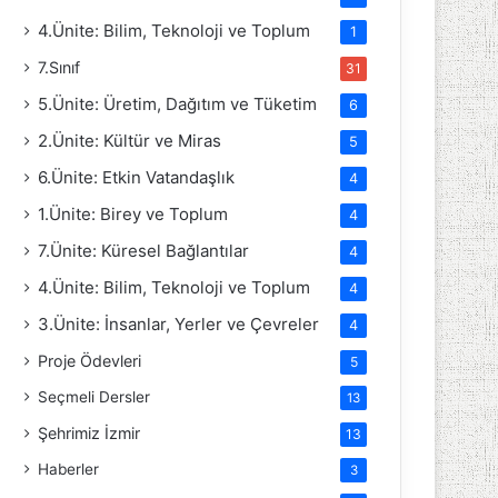
4.Ünite: Bilim, Teknoloji ve Toplum
1
7.Sınıf
31
5.Ünite: Üretim, Dağıtım ve Tüketim
6
2.Ünite: Kültür ve Miras
5
6.Ünite: Etkin Vatandaşlık
4
1.Ünite: Birey ve Toplum
4
7.Ünite: Küresel Bağlantılar
4
4.Ünite: Bilim, Teknoloji ve Toplum
4
3.Ünite: İnsanlar, Yerler ve Çevreler
4
Proje Ödevleri
5
Seçmeli Dersler
13
Şehrimiz İzmir
13
Haberler
3