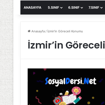
ANASAYFA
5.SINIF
6.SINIF
7.SINIF
Anasayfa
/
İzmir’in Göreceli Konumu
İzmir’in Görece