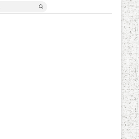
değiştir
Arama
yap
...