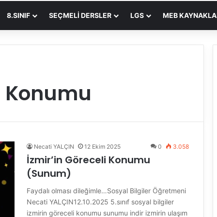
8.SINIF
SEÇMELI DERSLER
LGS
MEB KAYNAKLA
li Konumu
Necati YALÇIN
12 Ekim 2025
0
3.058
İzmir’in Göreceli Konumu
(Sunum)
Faydalı olması dileğimle…Sosyal Bilgiler Öğretmeni
Necati YALÇIN12.10.2025 5.sınıf sosyal bilgiler
izmirin göreceli konumu sunumu indir izmirin ulaşım