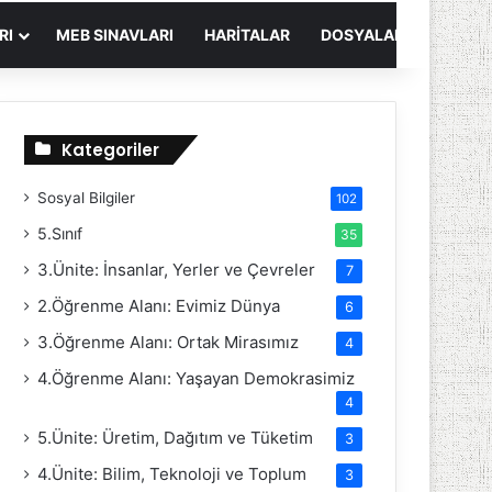
RI
MEB SINAVLARI
HARITALAR
DOSYALAR
Kategoriler
Sosyal Bilgiler
102
5.Sınıf
35
3.Ünite: İnsanlar, Yerler ve Çevreler
7
2.Öğrenme Alanı: Evimiz Dünya
6
3.Öğrenme Alanı: Ortak Mirasımız
4
4.Öğrenme Alanı: Yaşayan Demokrasimiz
4
5.Ünite: Üretim, Dağıtım ve Tüketim
3
4.Ünite: Bilim, Teknoloji ve Toplum
3