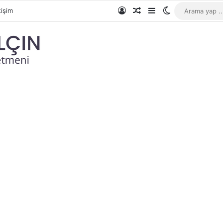
Giriş Yap
Rastgele Makale
Kenar Bölmesi
Dış görünümü 
tişim