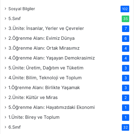
Sosyal Bilgiler
102
5.Sınıf
35
3.Ünite: İnsanlar, Yerler ve Çevreler
7
2.Öğrenme Alanı: Evimiz Dünya
6
3.Öğrenme Alanı: Ortak Mirasımız
4
4.Öğrenme Alanı: Yaşayan Demokrasimiz
4
5.Ünite: Üretim, Dağıtım ve Tüketim
3
4.Ünite: Bilim, Teknoloji ve Toplum
3
1.Öğrenme Alanı: Birlikte Yaşamak
3
2.Ünite: Kültür ve Miras
2
5.Öğrenme Alanı: Hayatımızdaki Ekonomi
1
1.Ünite: Birey ve Toplum
1
6.Sınıf
32