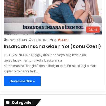
7.Sınıf
Necati YALÇIN
2 Ekim 2020
0
4.120
İnsandan İnsana Giden Yol (Konu Özeti)
İLETİŞİM NEDİR? Duygu, düşünce veya bilgilerin akla
gelebilecek her türlü yolla başkalarına
aktarılmasına “iletişim” denir. İletişim İçin; En az iki kişi olmalı,
Kişiler birbirlerini fark…
Devamını Oku »
Kategoriler